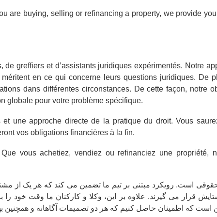
ou are buying, selling or refinancing a property, we provide you
, de greffiers et d’assistants juridiques expérimentés. Notre 
ls méritent en ce qui concerne leurs questions juridiques. De 
gations dans différentes circonstances. De cette façon, notre 
on globale pour votre problème spécifique.
s et une approche directe de la pratique du droit. Vous sau
ont vos obligations financières à la fin.
ue vous achetiez, vendiez ou refinanciez une propriété, nou
ستایش قرار می گیرند. علاوه بر این، وکلا و کارکنان ما وقت خود ر