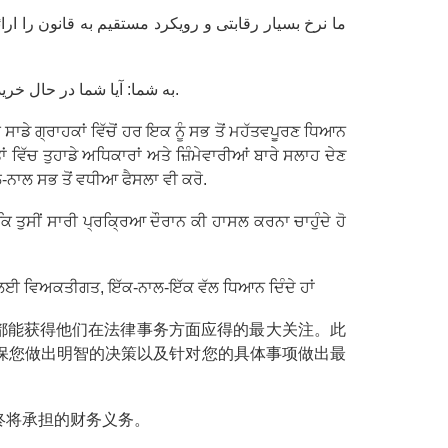
ما نرخ بسیار رقابتی و رویکرد مستقیم به قانون را ا
تعهد شرکت Seif Law Firm به شما: آیا شما در حال خرید، فروش ملک هستید، ما شما را با توجه شخصی، یک به یک مورد نیاز برای رسیدن به اهداف خود.
 ਗ੍ਰਾਹਕਾਂ ਵਿੱਚੋਂ ਹਰ ਇਕ ਨੂੰ ਸਭ ਤੋਂ ਮਹੱਤਵਪੂਰਣ ਧਿਆਨ
 ਵਿੱਚ ਤੁਹਾਡੇ ਅਧਿਕਾਰਾਂ ਅਤੇ ਜ਼ਿੰਮੇਵਾਰੀਆਂ ਬਾਰੇ ਸਲਾਹ ਦੇਣ
-ਨਾਲ ਸਭ ਤੋਂ ਵਧੀਆ ਫੈਸਲਾ ਵੀ ਕਰੋ.
 ਕਿ ਤੁਸੀਂ ਸਾਰੀ ਪ੍ਰਕ੍ਰਿਆ ਦੌਰਾਨ ਕੀ ਹਾਸਲ ਕਰਨਾ ਚਾਹੁੰਦੇ ਹੋ
ਕਰਨ ਲਈ ਵਿਅਕਤੀਗਤ, ਇੱਕ-ਨਾਲ-ਇੱਕ ਵੱਲ ਧਿਆਨ ਦਿੰਦੇ ਹਾਂ
户都能获得他们在法律事务方面应得的最大关注。此
保您做出明智的决策以及针对您的具体事项做出最
终将承担的财务义务。