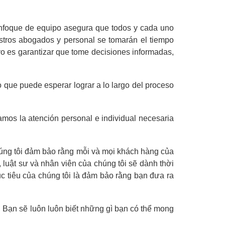
enfoque de equipo asegura que todos y cada uno
stros abogados y personal se tomarán el tiempo
vo es garantizar que tome decisiones informadas,
o que puede esperar lograr a lo largo del proceso
os la atención personal e individual necesaria
chúng tôi đảm bảo rằng mỗi và mọi khách hàng của
luật sư và nhân viên của chúng tôi sẽ dành thời
c tiêu của chúng tôi là đảm bảo rằng bạn đưa ra
. Bạn sẽ luôn luôn biết những gì bạn có thể mong