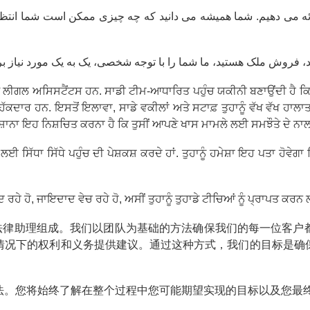
رائه می دهیم. شما همیشه می دانید که چه چیزی ممکن است شما انتظار 
ਗਲ ਅਸਿਸਟੈਂਟਸ ਹਨ. ਸਾਡੀ ਟੀਮ-ਆਧਾਰਿਤ ਪਹੁੰਚ ਯਕੀਨੀ ਬਣਾਉਂਦੀ ਹੈ ਕਿ ਸਾਡੇ
ਦਾਰ ਹਨ. ਇਸਤੋਂ ਇਲਾਵਾ, ਸਾਡੇ ਵਕੀਲਾਂ ਅਤੇ ਸਟਾਫ਼ ਤੁਹਾਨੂੰ ਵੱਖ ਵੱਖ ਹਾਲਾਤਾਂ
ਾਨਾ ਇਹ ਨਿਸ਼ਚਿਤ ਕਰਨਾ ਹੈ ਕਿ ਤੁਸੀਂ ਆਪਣੇ ਖਾਸ ਮਾਮਲੇ ਲਈ ਸਮਝੌਤੇ ਦੇ ਨਾਲ
ਸਿੱਧਾ ਸਿੱਧੇ ਪਹੁੰਚ ਦੀ ਪੇਸ਼ਕਸ਼ ਕਰਦੇ ਹਾਂ. ਤੁਹਾਨੂੰ ਹਮੇਸ਼ਾ ਇਹ ਪਤਾ ਹੋਵੇਗਾ
ਦ ਰਹੇ ਹੋ, ਜਾਇਦਾਦ ਵੇਚ ਰਹੇ ਹੋ, ਅਸੀਂ ਤੁਹਾਨੂੰ ਤੁਹਾਡੇ ਟੀਚਿਆਂ ਨੂੰ ਪ੍ਰਾਪਤ 
和法律助理组成。我们以团队为基础的方法确保我们的每一位客
情况下的权利和义务提供建议。通过这种方式，我们的目标是确
法。您将始终了解在整个过程中您可能期望实现的目标以及您最