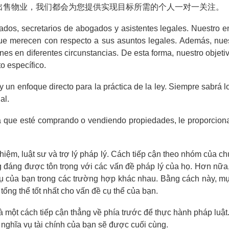
出售物业，我们都会为您提供实现目标所需的个人一对一关注。
dos, secretarios de abogados y asistentes legales. Nuestro 
 que merecen con respecto a sus asuntos legales. Además, nue
nes en diferentes circunstancias. De esta forma, nuestro objeti
o específico.
un enfoque directo para la práctica de la ley. Siempre sabrá l
al.
 que esté comprando o vendiendo propiedades, le proporcionam
nghiệm, luật sư và trợ lý pháp lý. Cách tiếp cận theo nhóm của 
 đáng được tôn trọng với các vấn đề pháp lý của họ. Hơn nữa, 
ụ của bạn trong các trường hợp khác nhau. Bằng cách này, mụ
tổng thể tốt nhất cho vấn đề cụ thể của bạn.
 một cách tiếp cận thẳng về phía trước để thực hành pháp luật
 nghĩa vụ tài chính của bạn sẽ được cuối cùng.