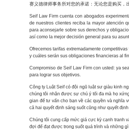
赛义德律师事务所对您的承诺：无论您是购买，
Seif Law Firm cuenta con abogados experimenta
de nuestros clientes reciba la mayor atención
para aconsejarle sobre sus derechos y obligacio
así como la mejor decisión general para su asunt
Ofrecemos tarifas extremadamente competitivas y 
y cuáles serán sus obligaciones financieras al fin
Compromiso de Seif Law Firm con usted: ya sea
para lograr sus objetivos.
Công ty Luật Seif có đội ngũ luật sư giàu kinh 
chúng tôi nhận được sự chú ý tối đa mà họ xứng
gian để tư vấn cho bạn về các quyền và nghĩa v
cả hai quyết định sáng suốt cũng như quyết định 
Chúng tôi cung cấp mức giá cực kỳ cạnh tranh và
đợi để đạt được trong suốt quá trình và những gì