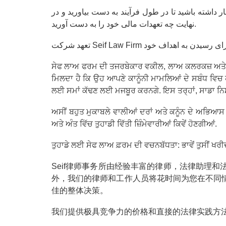
داشته باشید تا در طول فرآیند به دست بیاورید و در
نهایت چه تعهدات مالی خود را به دست آورید.
ਸੇਫ ਲਾਅ ਫਰਮ ਦੀ ਤਜਰਬੇਕਾਰ ਵਕੀਲ, ਲਾਅ ਕਲਰਕਜ਼ ਅਤੇ ਲੀ
ਮਿਲਦਾ ਹੈ ਕਿ ਉਹ ਆਪਣੇ ਕਾਨੂੰਨੀ ਮਾਮਲਿਆਂ ਦੇ ਸਬੰਧ ਵਿਚ ਹੱਕ
ਲਈ ਸਮਾਂ ਕੱਢਣ ਲਈ ਮਜਬੂਰ ਕਰਨਗੇ. ਇਸ ਤਰ੍ਹਾਂ, ਸਾਡਾ ਨਿਸ਼
ਅਸੀਂ ਬਹੁਤ ਮੁਕਾਬਲੇ ਵਾਲੀਆਂ ਦਰਾਂ ਅਤੇ ਕਨੂੰਨ ਦੇ ਅਭਿਆਸ ਲਈ 
ਅਤੇ ਅੰਤ ਵਿੱਚ ਤੁਹਾਡੀ ਵਿੱਤੀ ਜ਼ਿੰਮੇਵਾਰੀਆਂ ਕਿਵੇਂ ਹੋਣਗੀਆਂ.
ਤੁਹਾਡੇ ਲਈ ਸੇਫ ਲਾਅ ਫ਼ਰਮ ਦੀ ਵਚਨਬੱਧਤਾ: ਭਾਵੇਂ ਤੁਸੀਂ ਖਰੀ
Seif律师事务所由经验丰富的律师，法律助理
外，我们的律师和工作人员将花时间为您在不同
佳的整体决策。
我们提供极具竞争力的价格和直接的法律实践方