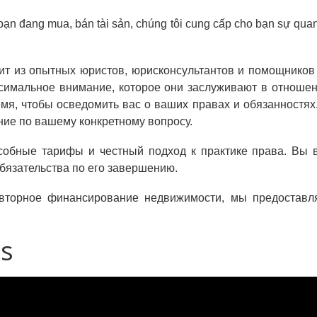
ạn đang mua, bán tài sản, chúng tôi cung cấp cho bạn sự quan
ит из опытных юристов, юрисконсультантов и помощников 
симальное внимание, которое они заслуживают в отношен
емя, чтобы осведомить вас о ваших правах и обязанностях
ние по вашему конкретному вопросу.
обные тарифы и честный подход к практике права. Вы вс
бязательства по его завершению.
овторное финансирование недвижимости, мы предоставл
us