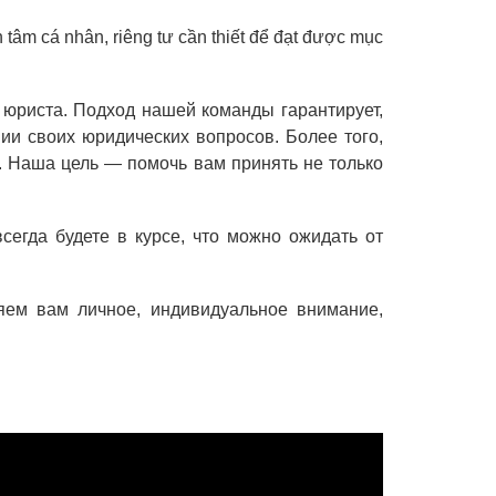
 tâm cá nhân, riêng tư cần thiết để đạt được mục
юриста. Подход нашей команды гарантирует,
ии своих юридических вопросов. Более того,
. Наша цель — помочь вам принять не только
егда будете в курсе, что можно ожидать от
яем вам личное, индивидуальное внимание,