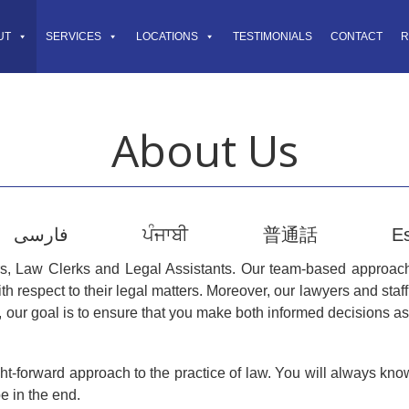
UT
SERVICES
LOCATIONS
TESTIMONIALS
CONTACT
R
About Us
فارسی
ਪੰਜਾਬੀ
普通話
E
s, Law Clerks and Legal Assistants. Our team-based approach 
th respect to their legal matters. Moreover, our lawyers and staff 
y, our goal is to ensure that you make both informed decisions as 
ght-forward approach to the practice of law. You will always k
e in the end.