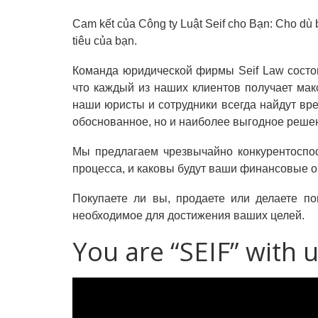
Cam kết của Công ty Luật Seif cho Bạn: Cho dù b
tiêu của bạn.
Команда юридической фирмы Seif Law состо
что каждый из наших клиентов получает мак
наши юристы и сотрудники всегда найдут вр
обоснованное, но и наиболее выгодное реше
Мы предлагаем чрезвычайно конкурентоспос
процесса, и каковы будут ваши финансовые о
Покупаете ли вы, продаете или делаете п
необходимое для достижения ваших целей.
You are “SEIF” with 